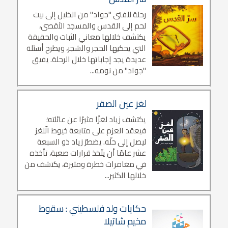
رحلة للفتى "جواد" من الخليل إلى بيت
لحم إلى القدس والمسجد الأقصى،
يكتشف خلالها معاني الثبات والحقيقة
التي يحكيها الحجر والشجر، ويطرح أسئلة
عديدة يجد إجاباتها خلال الرحلة. يفيق
"جواد" من نومه...
لغز عين الصقر
يكتشف زياد لغزًا مثيرًا عن عائلته؛
فيعقد العزم على متابعة خيوط الّلغز
ليصل إلى حلّه. يضطرّ زياد ذو السبعة
عشر عامًا أن يتّخذ قرارات صعبة، تأخذه
في مغامرات خطرة ومثيرة، يكتشف من
خلالها الكثير...
حكايات ولد فلسطيني : سقوط
مخيم شاتيلا