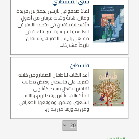
ستي الفلسطيني
لقاءُ صدفةٍ في باريس يجمعُ بين فريدة
ومازن، شابةٌ وشابٌ عربيان من أصولٍ
فِلَسْطينيةٍ يلتقيان في متحفِ اللُّوفر في
العاصمةِ الفرنسية. عبر لقاءات في
مقاهي باريس الجميلة، يكتشفان
تاريخاً مشتركا...
فلسطين
أعد الكتاب للأطفال الصغار ومن خلاله
يتعرف على فلسطين وبعض مجالات
ثقافتها بشكل بسيط، كأشهى
المأكولات، وأشهر رقصاتهم، واللبس
الشعبي، وعلمها وموقعها الجغرافي
ومن يجاورها من بلدان.