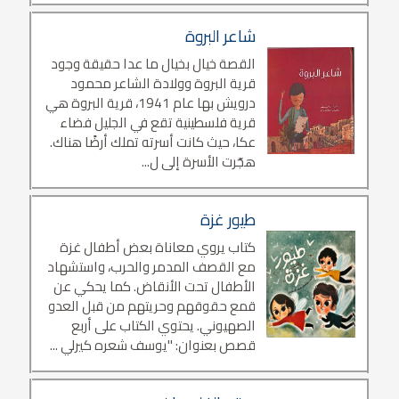
شاعر البروة
القصة خيال بخيال ما عدا حقيقة وجود
قرية البروة وولادة الشاعر محمود
درويش بها عام 1941، قرية البروة هي
قرية فلسطينية تقع في الجليل فضاء
عكا، حيث كانت أسرته تملك أرضًا هناك.
هجّرت الأسرة إلى ل...
طيور غزة
كتاب يروي معاناة بعض أطفال غزة
مع القصف المدمر والحرب، واستشهاد
الأطفال تحت الأنقاض. كما يحكي عن
قمع حقوقهم وحريتهم من قبل العدو
الصهيوني. يحتوي الكتاب على أربع
قصص بعنوان: "يوسف شعره كيرلي ...