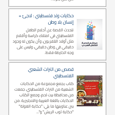
حكايات ولد فلسطيني : لاجئ =
إنسان بلا وطن
تتحدث القصة عن أحلام الطفل
الفلسطيني في امتلاك كراسة وأقلام
مثل أولاد التلفزيون، وأن يكون له وجود
حقيقي في وطن حقيقي، وليس على
وجه الخارطة فقط.
قصص من التراث الشعبي
الفلسطيني
كتاب يجمع مجموعة من الحكايات
الشعبية من التراث الفلسطيني، جمعت
من محافظة بيت لحم، وجمع الكتاب
الحكايات باللغة العربية والانجليزية. من
بين عناوينها ما يلي: "حكاية الغولة"
"حكاية ثوب الريش" و"...