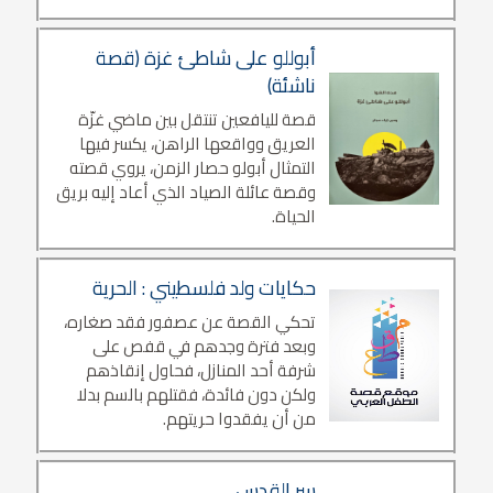
أبوللو على شاطئ غزة (قصة
ناشئة)
قصة لليافعين تنتقل بين ماضي غزّة
العريق وواقعها الراهن، يكسر فيها
التمثال أبولو حصار الزمن، يروي قصته
وقصة عائلة الصياد الذي أعاد إليه بريق
الحياة.
حكايات ولد فلسطيني : الحرية
تحكي القصة عن عصفور فقد صغاره،
وبعد فترة وجدهم في قفص على
شرفة أحد المنازل، فحاول إنقاذهم
ولكن دون فائدة، فقتلهم بالسم بدلا
من أن يفقدوا حريتهم.
سر القدس