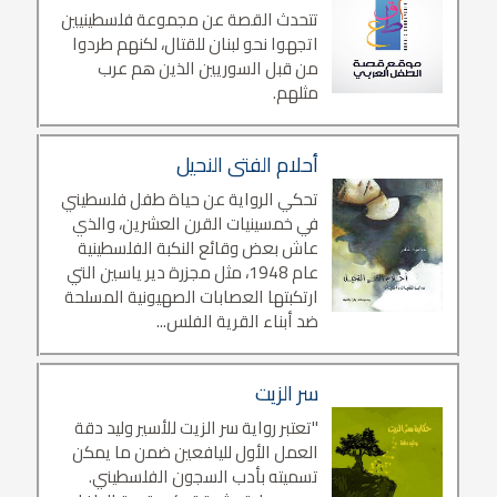
تتحدث القصة عن مجموعة فلسطينيين
اتجهوا نحو لبنان للقتال، لكنهم طردوا
من قبل السوريين الذين هم عرب
مثلهم.
أحلام الفتى النحيل
تحكي الرواية عن حياة طفل فلسطيني
في خمسينيات القرن العشرين، والذي
عاش بعض وقائع النكبة الفلسطينية
عام 1948، مثل مجزرة دير ياسين التي
ارتكبتها العصابات الصهيونية المسلحة
ضد أبناء القرية الفلس...
سر الزيت
"تعتبر رواية سر الزيت للأسير وليد دقة
العمل الأول لليافعين ضمن ما يمكن
تسميته بأدب السجون الفلسطيني.