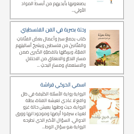
يصنعونها بأيديهم من أبسط المواد
الأولي...
رحلة بصرية في الفن الفلسطيني
كتاب يجمعُ سيرَ وأعمال بعضَ الفنَّاناتِ
والفنَّانينَ من فلسطين ويشرحُ أساليبَهم
الفنيَّةَ، ويربطُها بالقضيَّةِ الكُبرى ضمن
مسارِ التحرُّرِ والانعتاقِ من الاحتلالِ
والاستعمارِ، ومسارِ البحثِ ...
اسمي الحركي فراشة
الرواية رواية الأسئلة الكثيفة في ظل
واقع لا عادي تعيشه الفتاة، بطلة
الرواية، حيث وطنها يعيش حالة غزو
لغرباء سرقوا أرضها وموجوداتها وورق
الدوالي. السؤال الأكبر الذي تطرحه
الرواية هو سؤال الوط...