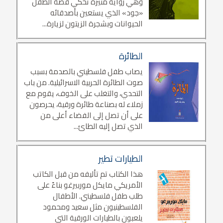
وهي رواية مثيرة تحكي قصة الطفل
«جود» الذي يستعين بأصدقائه
الحيوانات وبشجرة الزيتون لزيارة...
الطائرة
يصاب طفل فلسطيني بالصدمة بسبب
صوت الطائرة الحربية الاسرائيلية. من باب
التحدي، والتغلب على الخوف، يقوم مع
زملاء له بصناعة طائرة ورقية، يحرصون
على أن تصل إلى الفضاء أعلى من
الذي تصل إليه الطائ...
الطيارات تطير
هذا الكتاب تم تأليفه من قبل الكاتب
الأمريكي مايكل موربيرغو بناءً على
طلب طفل فلسطيني. الأطفال
الفلسطينيون مثل سعيد ومحمود
يلعبون بالطيارات الورقية التي