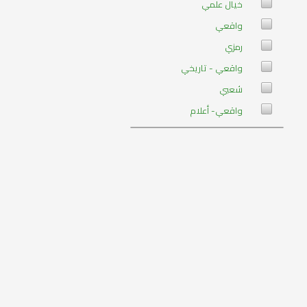
خيال علمي
واقعي
رمزي
واقعي - تاريخي
شعبي
واقعي- أعلام