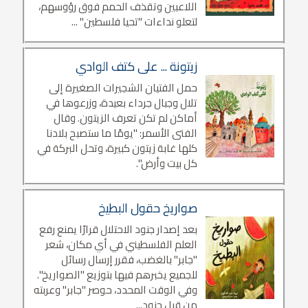
اللاعبين وتقذف الحمم فوق رؤوسهم،
لتعلو نداءات "تحيا فلسطين" ...
زيتونة ... على كتف الوادي
حمل الفتيان الشجيرات الصغيرة إلى
تلال وجبال جرداء بعيدة، وزرعوها في
أماكن لم تكن تعرف الزيتون. وقال
الفتى الأسمر: "يومًا ما ستصبح بلادنا
كلها غابة زيتون كبيرة، وتحل البركة في
كل بيت وأرض".
صواريخ حقول البطيخ
بعد إصدار جنود الاحتلال قرارًا يمنع رفع
العلم الفلسطيني في أي مكان، شعر
"جابر" بالغضب، فقرر إرسال رسائل
للجميع يخبرهم فيها بتوزيع "الصواريخ".
وفي الوقت المحدد، حوصر "جابر" وعربته
من قبل جنود...