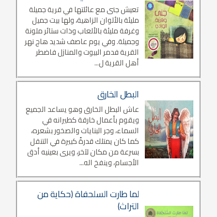
تعيش جنى مع عائلتها في قرية جميلة
مليئة بالألوان الزاهية، ولها بيت جميل
وغرفة مليئة بالألعاب وذات ستائر ملونة
وجميلة. وفي يوم عاصف شديد هاج نهر
القرية فدمر البيوت والمنازل فاضطر
أهل القرية ل...
البطل الخارق
عاش البطل الخارق وهو يساعد الجميع
ويقوم بأعمال خارقة كطيرانه في
السماء، وجر البنايات والصخور بشعره،
كما كان يمتلك قدرةً كبيرة في التنقل
بسرعة من مكان لآخر، ويرى بعينيه أدق
الأجسام، وينفخ اله...
لما طارت السلحفاة (حكاية من
التراث)