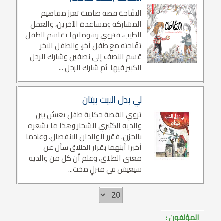
التفّاحة قصة صامتة تعزز مفاهيم
المشاركة ومساعدة الآخرين، والعمل
الطيب، فتروي رسوماتها تقاسم الطفل
تفّاحته مع طفل آخر، والطفل الآخر
قسم النصف إلى نصفين وشارك الرجل
الكبير فيها، ثم شارك الرجل ...
لي بدل البيت بيتان
تروي القصة حكاية طفل يعيش بين
والديه الكثيري الشجار وهذا ما يشعره
بالحزن. فقرر الوالدان الانفصال. وعندما
أخبرا أبنهما بقرار الطلاق سأل عن
معنى الطلاق، وعلم أن كل من والديه
سيعيش في منزلٍ مخت...
المؤلفون :