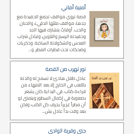
أمنية أماني
قصة تروي مواقف تجمع الحفيدة مع
جدها، مواقف ملئها الدفيء والحنان
والحب. أوقاتٌ يتشارك فيها الجد
وحفيدته الرسم والتلوين، وتبادل شراب
العدس والشكولاتة الساخنة. وذكريات
وضحكات تحت قطرات المطر. و...
نور تهرب من القصة
عادل طفل هادئ لا تسمح له والدته
باللعب في الخارج إلا بعد الانتهاء من
قراءة كتاب. في البداية كان يشعر
بصعوبة في إكمال السطور ويتمنى لو
أن مطراً غزيراً يجرف كل الكتب، ولكن
بعد وقت بدأ عادل يش...
جنى وقرية الوادي