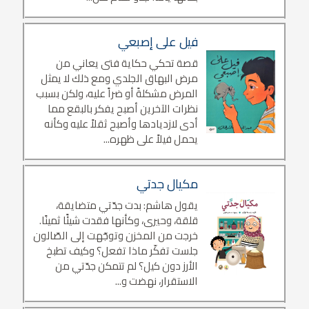
فيل على إصبعي
قصة تحكي حكاية فتى يعاني من
مرض البهاق الجلدي ومع ذلك لا يمثل
المرض مشكلةً أو ضراً عليه، ولكن بسبب
نظرات الآخرين أصبح يفكر بالبقع مما
أدى لازديادها وأصبح ثقلاً عليه وكأنه
يحمل فيلاً على ظهره...
مكيال جدتي
يقول هاشم: بدت جدّتي متضايقة،
قلقة، وحيرى، وكأنها فقدت شيئًا ثمينًا.
خرجت من المخزن وتوجّهت إلى الصّالون
جلست تفكّر ماذا تفعل؟ وكيف تطبخ
الأرز دون كيل؟ لم تتمكن جدّتي من
الاستقرار، نهضت و...