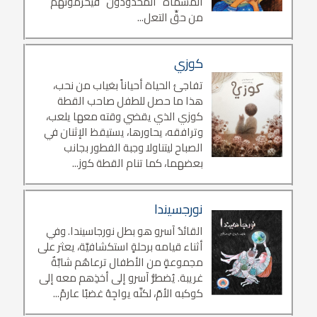
المسمَّاة ‘‘المحدودون’’ فيحرمونهم
من حقِّ التعل...
كوزي
تفاجئ الحياة أحياناً بغياب من نحب،
هذا ما حصل للطفل صاحب القطة
كوزي الذي يقضي وقته معها يلعب،
وترافقه، يحاورها، يستيقظ الإثنان في
الصباح ليتناولا وجبة الفطور بجانب
بعضهما، كما تنام القطة كوز...
نورجسيندا
القائدُ آسرو هو بطل نورجاسيندا. وفي
أثناء قيامه برحلةٍ استكشافيَّة، يعثر على
مجموعةٍ من الأطفال ترعاهُم شابَّةٌ
غريبة. يُضطرُّ آسرو إلى أخذِهم معه إلى
كوكبه الأمّ، لكنَّه يواجِهُ غضبًا عارمً...