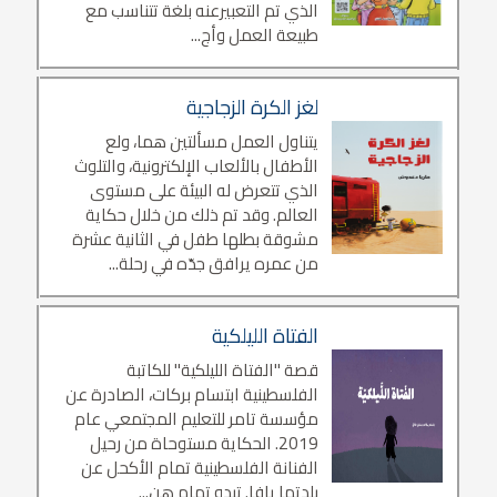
الذي تم التعبيرعنه بلغة تتناسب مع
طبيعة العمل وأج...
لغز الكرة الزجاجية
يتناول العمل مسألتين هما، ولع
الأطفال بالألعاب الإلكترونية، والتلوث
الذي تتعرض له البيئة على مستوى
العالم. وقد تم ذلك من خلال حكاية
مشوقة بطلها طفل في الثانية عشرة
من عمره يرافق جدّه في رحلة...
الفتاة الليلكية
قصة "الفتاة الليلكية" للكاتبة
الفلسطينية ابتسام بركات، الصادرة عن
مؤسسة تامر للتعليم المجتمعي عام
2019. الحكاية مستوحاة من رحيل
الفنانة الفلسطينية تمام الأكحل عن
بلدتها يافا. تبدو تمام هن...