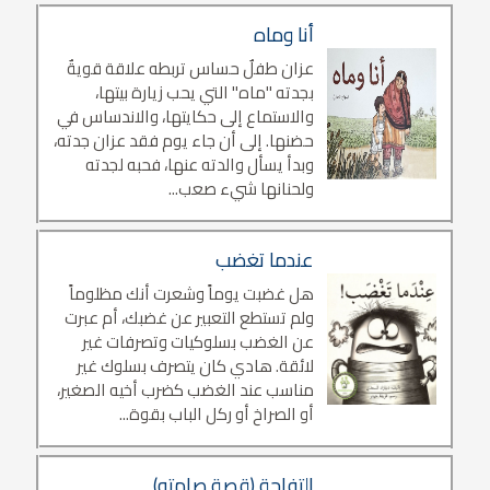
أنا وماه
عزان طفلٌ حساس تربطه علاقة قويةٌ
بجدته "ماه" التي يحب زيارة بيتها،
والاستماع إلى حكايتها، والاندساس في
حضنها. إلى أن جاء يوم فقد عزان جدته،
وبدأ يسأل والدته عنها، فحبه لجدته
ولحنانها شيء صعب...
عندما تغضب
هل غضبت يوماً وشعرت أنك مظلوماً
ولم تستطع التعبير عن غضبك، أم عبرت
عن الغضب بسلوكيات وتصرفات غير
لائقة. هادي كان يتصرف بسلوك غير
مناسب عند الغضب كضرب أخيه الصغير،
أو الصراخ أو ركل الباب بقوة...
التفاحة (قصة صامته)