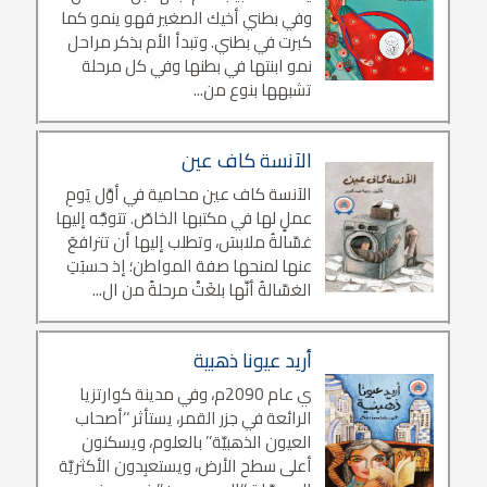
وفي بطني أخيك الصغير فهو ينمو كما
كبرت في بطني. وتبدأ الأم بذكر مراحل
نمو ابنتها في بطنها وفي كل مرحلة
تشبهها بنوع من...
الآنسة كاف عين
الآنسة كاف عين محامية في أوَّل يَومِ
عملٍ لها في مكتبها الخاصّ. تتوجَّه إليها
غسَّالةُ ملابسَ، وتطلب إليها أن تترافعَ
عنها لمنحها صفة المواطن؛ إذ حسبَتِ
الغسَّالةُ أنَّها بلغَتْ مرحلةً من ال...
أريد عيونا ذهبية
ي عام 2090م، وفي مدينة كوارتزيا
الرائعة في جزر القمر، يستأثر ‘‘أصحاب
العيون الذهبيَّة’’ بالعلوم، ويسكنون
أعلى سطح الأرض، ويستعبِدون الأكثريَّة