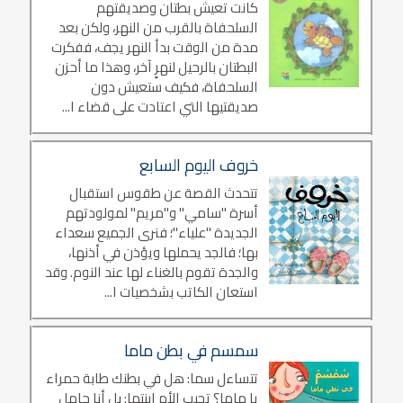
كانت تعيش بطتان وصديقتهم
السلحفاة بالقرب من النهر، ولكن بعد
مدة من الوقت بدأ النهر يجف، ففكرت
البطتان بالرحيل لنهرٍ آخر، وهذا ما أحزن
السلحفاة، فكيف ستعيش دون
صديقتيها التي اعتادت على قضاء ا...
خروف اليوم السابع
تتحدث القصة عن طقوس استقبال
أسرة "سامي" و"مريم" لمولودتهم
الجديدة "علياء"؛ فنرى الجميع سعداء
بها؛ فالجد يحملها ويؤذن في أذنها،
والجدة تقوم بالغناء لها عند النوم. وقد
استعان الكاتب بشخصيات ا...
سمسم في بطن ماما
تتساءل سما: هل في بطنك طابة حمراء
يا ماما؟ تجيب الأم ابنتها: بل أنا حامل