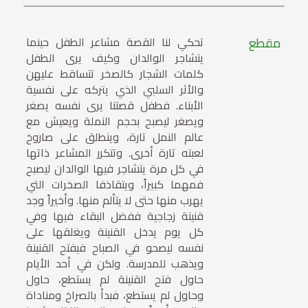
مقطع
تحكي لنا القصة مشاعر الطفل حينما
يتشاجر الوالدان وكيف يرى الطفل
كلمات الشجار كالصخر تتساقط عليهن
والأثر السلبي الذي يتركه على نفسية
الأبناء. فطفل قصتنا يرى نفسه يصغر
ويصغر ليصبح بحجم النملة ويعيش مع
عالم النمل تارة، وينطلق على صاروخ
لعبته تارة أخرى. وتتكرر المشاعر ذاتها
في كل مرة يتشاجر فيها الوالدان ليصبح
فمهما كبيراً، ويتقاذفا الصخرات التي
يهرب منها حتى لا يتألم منها. وأخيراً وجد
قنينة زجاجية ففضل البقاء فيها وفي
كل يوم يدخل القنينة ويغلقها على
نفسه ليصحو في الصباح فيفتح القنينة
ويذهب للمدرسة. ولكن في أحد الأيام
حاول فتح القنينة لم يستطع، حاول
وحاول لم يستطع، فبدأ بالصراخ ومناداة