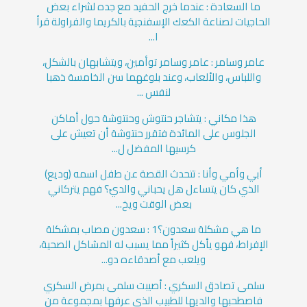
ما السعادة : عندما خرج الحفيد مع جده لشراء بعض
الحاجيات لصناعة الكعك الإسفنجية بالكريما والفراولة قرأ
ا...
عامر وسامر : عامر وسامر توأمين، ويتشابهان بالشكل،
واللباس، والألعاب، وعند بلوغهما سن الخامسة ذهبا
لنفس ...
هذا مكاني : يتشاجر حنتوش وحنتوشة حول أماكن
الجلوس على المائدة فتقرر حنتوشة أن تعيش على
كرسيها المفضل ل...
أبي وأمي وأنا : تتحدث القصة عن طفل اسمه (وديع)
الذي كان يتساءل هل يحباني والديّ؟ فهم يتركاني
بعض الوقت ويخ...
ما هي مشكلة سعدون؟1 : سعدون مصاب بمشكلة
الإفراط، فهو يأكل كثيراً مما يسبب له المشاكل الصحية،
ويلعب مع أصدقاءه دو...
سلمى تصادق السكري : أصيبت سلمى بمرض السكري
فاصطحبها والديها للطبيب الذي عرفها بمجموعة من