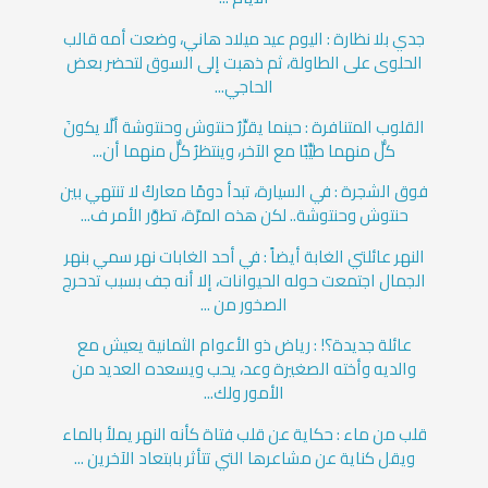
جدي بلا نظارة : اليوم عيد ميلاد هاني، وضعت أمه قالب
الحلوى على الطاولة، ثم ذهبت إلى السوق لتحضر بعض
الحاجي...
القلوب المتنافرة : حينما يقرِّرُ حنتوش وحنتوشة ألَّا يكونَ
كلٌّ منهما طيِّبًا مع الآخر، وينتظرُ كلٌّ منهما أن...
فوق الشجرة : في السيارة، تبدأ دومًا معاركُ لا تنتهي بين
حنتوش وحنتوشة.. لكن هذه المرَّة، تطوَّر الأمر ف...
النهر عائلتي الغابة أيضاً : في أحد الغابات نهر سمي بنهر
الجمال اجتمعت حوله الحيوانات، إلا أنه جف بسبب تدحرج
الصخور من ...
عائلة جديدة؟! : رياض ذو الأعوام الثمانية يعيش مع
والديه وأخته الصغيرة وعد، يحب ويسعده العديد من
الأمور ولك...
قلب من ماء : حكاية عن قلب فتاة كأنه النهر يملأ بالماء
ويقل كناية عن مشاعرها التي تتأثر بابتعاد الآخرين ...