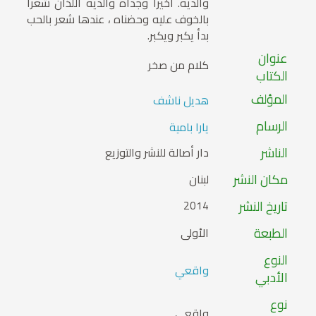
والديه. أخيراً وجداه والديه اللذان شعرا
بالخوف عليه وحضناه ، عندها شعر بالحب
بدأ يكبر ويكبر.
عنوان
كلام من صخر
الكتاب
المؤلف
هديل ناشف
الرسام
يارا بامية
الناشر
دار أصالة للنشر والتوزيع
مكان النشر
لبنان
تاريخ النشر
2014
الطبعة
الأولى
النوع
واقعي
الأدبي
نوع
واقعي