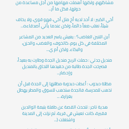
مشاكلهم، ولكنها أهملت مهامها من أجل مساعدة من
حولها، فكل ما أر...
أخي الكبير : لا أحد لديه أخ مثل أخي، فهو قوي، ولا يخاف
شيئاً، نعلب معاً دائماً، ولكن عندما يأتي أصدقاءه...
أين التنين الغاضب؟ : يعيش ياسر العديد من المشاعر
المختلفة في كل يوم، كالخوف، والغضب، والحزن،
والبكاء. ولكن أم ي...
منديل جدتي : حملت الريح منديل الجدة وطارت به بعيداً،
فصرخت الجدة طالبة من حفيدها اللحاق بالمنديل
وإحضار...
مظلة دبدوب : أعطت دبدوبة مظلتها إلى الجدة قبل أن
تذهب للمدرسة، فالجدة ستذهب للسوق، والمطر يهطل
بغزارة، ...
هدية تاجر : تتحدث القصة عن طفلة يتيمة الوالدين
فقيرة، كانت تعيش في قرية، ثم نزلت إلى المدينة
واشتغلت (...