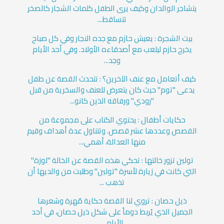
يتشاجر الوالدان وكيف يرى الطفل كلمات الشجار كالصخر
تتساقط...
بيت الشجرة : يعيش حازم مع جده النجار وفي كل صباح
يخرج حازم ليلعب مع أصدقاءه الأولاد. وفي أحد الأيام
وجد...
كيف أتعامل مع عنف الآخرين؟ : تتحدث القصة عن طفل
يدعى "توم" حيث كان يتعرض للعنف والسخرية من قبل
"رودي" ورفاقه الذين كانو...
حكايات أطفال : يحتوي الكتاب على مجموعة من
القصص وعددها عشر قصص. وتتناول عدة أهداف وقيم
منها العدالة، أهمي...
تولين تزور خالتها : تحكي هذه القصة عن الخالة "لوزة"
التي كانت في زيارة لأسرة "تولين" وطلبت من والديها أن
تذهب ...
ذيل حصان : تروي لنا القصة حكاية مُهرة وشعرها
الجميل الذي يُربط دوماً على شكل ذيل حصان، في أحد
الأيام ...