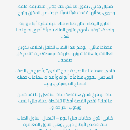
مكيال جدتي : يقول هاشم: بدت جدّتي متضايقة، قلقة،
وحيرى، وكأنها فقدت شيئًا ثمينًا. خرجت من المخزن وتوج...
الطيور البيضاء : كان هناك ملك لديه عشرة أبناء وابنة
واحدة ، توفيت أمهم وتزوج الملك بامرأة أخرى يحبها حبا
شد...
مخطط عائلي : يوضح هذا الكتاب للطفل اختلاف تكوين
العائلات والعلاقات بينها بطريقة مبسطة؛ حيث تقدم كل
صفحة...
فادي وسماعاته الجديدة : نجح "فادي" وأصبح في الصف
السادس بتفوق، فكافأه أبواه وأهداه سماعات جميلة
لسماع الموسيقى، وم...
ماذا لو فرغ شحن هاتفك؟ : ماذا ستفعل إذا نفد شحن
هاتفك؟ تقدم القصة أفكارًا لأنشطة بديلة، مثل اللعب،
وركوب الدراجة، و...
كتابي الأول: حكايات قبل النوم – الأبطال : يتناول الكتاب
ست قصص لأبطال ديزني وهي تتناول المغامرة