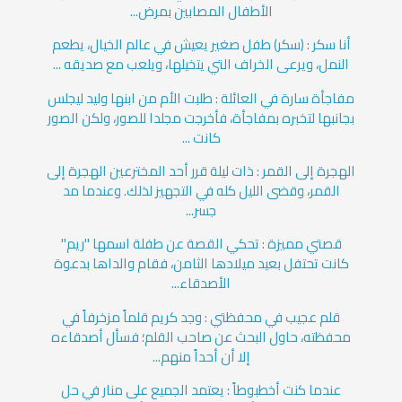
الأطفال المصابين بمرض...
أنا سكر : (سكر) طفل صغير يعيش في عالم الخيال، يطعم
النمل، ويرعى الخراف التي يتخيلها، ويلعب مع صديقه ...
مفاجأة سارة في العائلة : طلبت الأم من ابنها وليد ليجلس
بجانبها لتخبره بمفاجأة، فأخرجت مجلدا للصور، ولكن الصور
كانت ...
الهجرة إلى القمر : ذات ليلة قرر أحد المخترعين الهجرة إلى
القمر، وقضى الليل كله في التجهيز لذلك. وعندما مد
جسر...
قصتي مميزة : تحكي القصة عن طفلة اسمها "ريم"
كانت تحتفل بعيد ميلادها الثامن، فقام والداها بدعوة
الأصدقاء...
قلم عجيب في محفظتي : وجد كريم قلماً مزخرفاً في
محفظته، حاول البحث عن صاحب القلم؛ فسأل أصدقاءه
إلا أن أحداً منهم...
عندما كنت أخطبوطاً : يعتمد الجميع على منار في حل