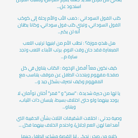
استحوذ عل...
كلب الفول السوداني : ذهب الأب والأم رحلة إلى كوكب
الفول السوداني، وتبني كلب فول سوداني، وكانا يظنان
أنه لن يكبر...
هل هَذهِ موزة؟ : تطلب الأم من ابنيها ترتيب اللعب
المبعثرة فقد حان وقت النوم، يرتب الأبناء اللعب وتجد
سارة م...
كيف نكون معاً أفضل الإخوة : الكتاب يتناول في كل
صفحة مفهوم ويتحدث الطفل عن موقف يتناسب مع
المفهوم وكيف تصرف بشكل جيد و...
يا لها من حيرة شديدة : "سمر" و " قمر" أختان توأمان، لا
يوجد بينهما ولو حتى اختلاف بسيط، يلبسان ذات الثياب،
ويتناو...
وصية جدتي : اختلفت الشقيقات الثلاث بشأن الحقيبة التي
أهداها لهن العم (جلال)، واحتدم الخلاف بينهما فكل ...
كلام من صخر : تحكي لنا القصة مشاعر الطفل حينما