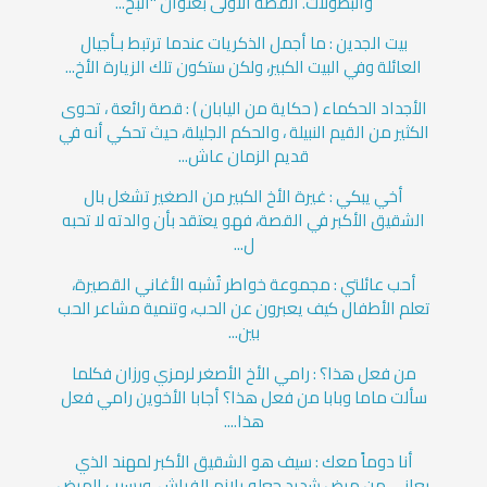
والبطولات. القصة الأولى بعنوان "البح...
بيت الجدين : ما أجمل الذكريات عندما ترتبط بـأجيال
العائلة وفي البيت الكبير، ولكن ستكون تلك الزيارة الأخ...
الأجداد الحكماء ( حكاية من اليابان ) : قصة رائعة ، تحوى
الكثير من القيم النبيلة ، والحكم الجليلة، حيث تحكي أنه في
قديم الزمان عاش...
أخي يبكي : غيرة الأخ الكبير من الصغير تشغل بال
الشقيق الأكبر في القصة، فهو يعتقد بأن والدته لا تحبه
ل...
أحب عائلتي : مجموعة خواطر تُشبه الأغاني القصيرة،
تعلم الأطفال كيف يعبرون عن الحب، وتنمية مشاعر الحب
بين...
من فعل هذا؟ : رامي الأخ الأصغر لرمزي ورزان فكلما
سألت ماما وبابا من فعل هذا؟ أجابا الأخوين رامي فعل
هذا....
أنا دوماً معك : سيف هو الشقيق الأكبر لمهند الذي
يعاني من مرض شديد جعله يلازم الفراش، وبسبب المرض